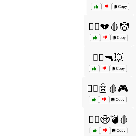
Copy
🦸‍♂️💔🩸🤡
Copy
🦸‍♂️🔫💥
Copy
🦸‍♂️🤖🩸🎮
Copy
🦸‍♂️🧟💣🩸
Copy