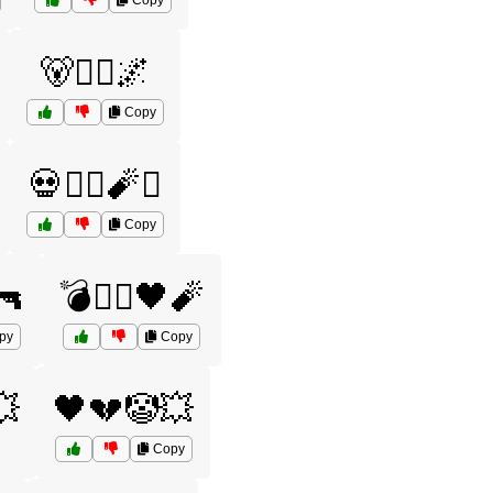
Copy
🐻🦸‍♂️🌌
Copy
💀🦸‍♂️🧨⚔️
Copy
🔫
💣🦸‍♂️🖤🧨
py
Copy
💥
🖤💔🤡💥
Copy