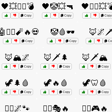
🖤💥🦸‍♂️💣
🖤🤡💥🔫
🖤🦸‍♂️💥
Copy
Copy
Copy
🤖🦸‍♂️🧨🔥💀
🤡🩸🕶️
🦊🌌🗡
Copy
Copy
Co
🦊🏔️🌌
🦊🗡️🌲
🦊🗡️🏔️
Copy
Copy
Copy
🦖🌲🩸
🦖🔥🩸
🦖🦷🩸
Copy
Copy
Copy
🦸‍♂️🌌🐾
🦸‍♂️🎭🔥
🦸‍♂️🎮🔥