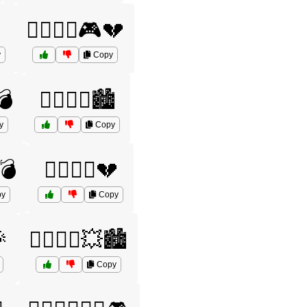

🦸‍♂️🦸‍♂️🎮💔
y
Copy
💣
🦸‍♂️🦸‍♂️🏙️
y
Copy
️💣
🦸‍♂️🦸‍♂️💔
y
Copy
🎉
🦸‍♂️🦸‍♂️💥🏙️
Copy