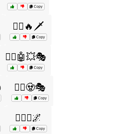
Copy
🦸‍♂️🔥🗡️
Copy
🦸‍♂️🤖💥🎭
Copy

🦸‍♂️🧟🎭
Copy
🦸‍♂️⚔️🌌
Copy