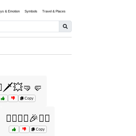
eys & Emotion
Symbols
Travel & Places
‍♂️🗡️💥🤜🤛
Copy
🦸‍♂️🦸‍♂️🎉🦸‍♀️
Copy