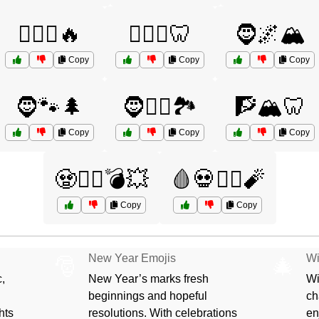
🦸‍♂️⚔️🔥
🦸‍♂️⚔️🦷
🧔🌌🏔️
Copy
Copy
Copy
🧔🐾🌲
🧔🦸‍♂️🏞️
🧗🏔️🦷
Copy
Copy
Copy
🧟🦸‍♂️💣💥
🩸💀🦸‍♂️🧨
Copy
Copy
New Year Emojis
Wi
🎅
🎄
,
New Year’s marks fresh
Wi
beginnings and hopeful
ch
hts
resolutions. With celebrations
en