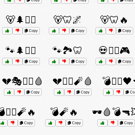
Copy
Copy
Copy
🐻🌲🦸‍♂️
🐻🦷🌌
🐻🦷🔥
Copy
Copy
Copy
🐾🌲🦸‍♂️
🐾🏞️🦷
💀🦸‍♂️🎮
Copy
Copy
Copy
💔🎭🦸‍♂️🩸
💔🦸‍♂️🧨🩸
💣🦸‍♂️🖤
Copy
Copy
Co
🦸‍♂️🧨🔥
💣🧨🔥
🕶️🩸💣🔫
Copy
Copy
Copy