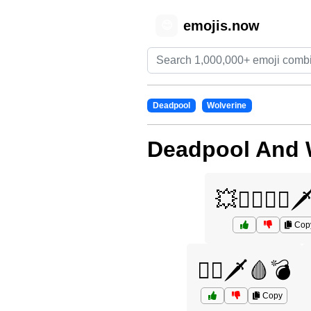
emojis.now
😊
Deadpool
Wolverine
Deadpool And 
💥🦸‍♂️🦸‍♂️
Cop
🦸‍♂️🗡️🩸💣
Copy