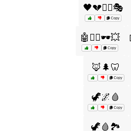
🖤💔🦸‍♂️🎭
Copy
🤖🦸‍♂️🕶️💥
Copy
🦊🌲🦷
Copy
🦖🌌🩸
Copy
🦖🩸🏞️