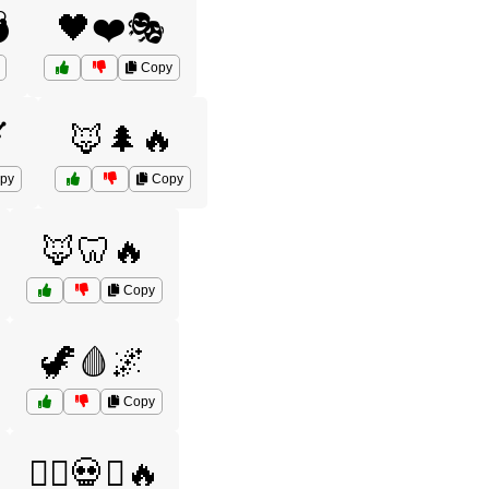

🖤❤️🎭
Copy
️
🦊🌲🔥
py
Copy
🦊🦷🔥
Copy
🦖🩸🌌
Copy
🦸‍♂️💀⚔️🔥