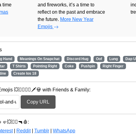
 a time
and fireworks, it’s a time to
in
tmas
reflect on the past and embrace
tr
the future.
More New Year
Emojis
s
ng Hand
Meanings On Snapchat
Discord Hug
Oof
Lung
Dap U
tar
T Shirts
Pointing Right
Coke
Pushpin
Right Finger
tine
Create Ios 18
is 💥🦸‍♂️🦸‍♂️🗡️💀 with Friends & Family:
Copy URL
🤜🤛💥🦸‍♂️🔫🩸:
terest
|
Reddit
|
Tumblr
|
WhatsApp