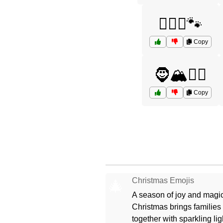
🦸‍♂️⚔️🐾
Copy
🧔🏔️🦸‍♂️
Copy
Christmas Emojis
🎄
A season of joy and magic
Christmas brings families
together with sparkling lig