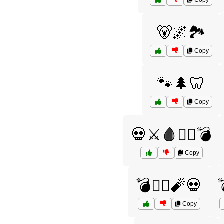
Copy
🐻🌌🏞️
Copy
🐾🌲🦷
Copy
💀⚔️🩸🦸‍♂️💣
Copy
💣🦸‍♂️🧨💀

Copy