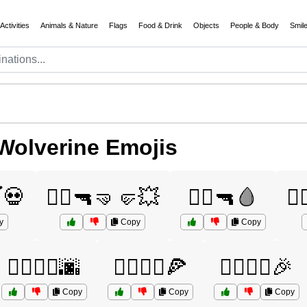
Activities
Animals & Nature
Flags
Food & Drink
Objects
People & Body
Smil
Wolverine Emojis
️💀
🦸‍♂️🔫🤜🤛💥
🦸‍♂️🔫🩸
🦸
y
Copy
Copy
🦸‍♂️🦸‍♂️🌆
🦸‍♂️🦸‍♂️🍕
🦸‍♂️🦸‍♂️🎉
Copy
Copy
Copy