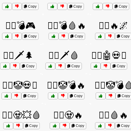
Copy
Copy
Copy
🦸‍♂️💣🎮
🦸‍♂️💣🩸🔥
🦸‍♂️🔥🌌
Copy
Copy
Copy
🦸‍♂️🗡️🌲
🦸‍♂️🗡️🩸
🦸‍♂️🤖💀⚔️
Copy
Copy
Copy
🦸‍♂️🤡💀⚔️
🦸‍♂️🤡💣🔥
🦸‍♂️🤡💣
Copy
Copy
Copy
🦸‍♂️🧟💥🩸
🦸‍♂️🧟🔥
🦸‍♂️🩸🔥
Copy
Copy
Copy