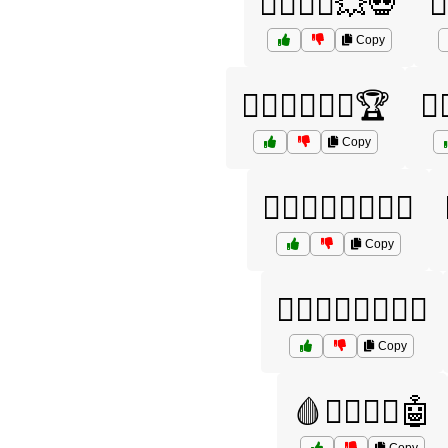
🦸‍♂️🦸‍♂️💥💀

Copy
🦸‍♂️🦸‍♂️🦸‍♀️🏆
🦸‍
Copy
🦸‍♂️🦸‍♂️🦸‍♀️🧙‍♀️
Copy
🦸‍♂️🦸‍♂️🧙‍♂️🦸‍♀️
Copy
🩸🦸‍♂️🦸‍♂️🤖