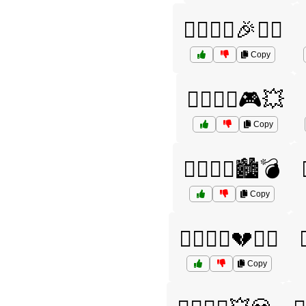
🦸‍♂️🦸‍♂️🎉🧙‍♀️
Copy
🦸‍♂️🦸‍♂️🎮💥
Copy
🦸‍♂️🦸‍♂️🏙️💣
Copy
🦸‍♂️🦸‍♂️💔🏴‍☠️

Copy