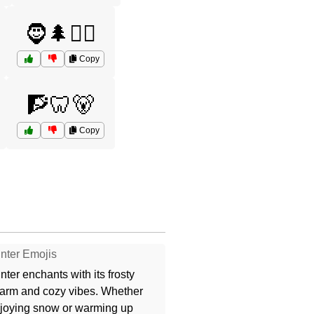
🧔🌲🦸‍♂️
Copy
🧗🦷🐻
Copy
nter Emojis
nter enchants with its frosty
arm and cozy vibes. Whether
joying snow or warming up