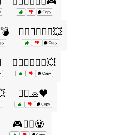
️
🦸‍♂️🦸‍♂️🦸‍♀️🎮
y
Copy
♀️💣
🦸‍♂️🦸‍♂️🦸‍♀️💥
py
Copy
️
🦸‍♂️🦸‍♂️🧙‍♂️💥
y
Copy
️💥
🦸‍♂️🧢🖤
Copy
🎮🦸‍♂️🧟