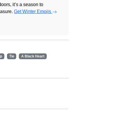
doors, it’s a season to
easure.
Get Winter Emojis
p
Tie
A Black Heart