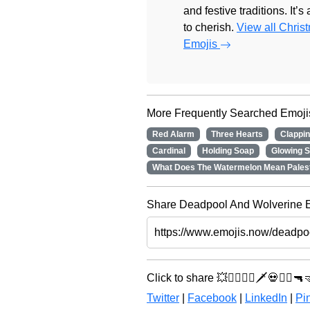
and festive traditions. It’s
to cherish.
View all Chris
Emojis
More Frequently Searched Emoji
Red Alarm
Three Hearts
Clappi
Cardinal
Holding Soap
Glowing S
What Does The Watermelon Mean Pales
Share Deadpool And Wolverine Emoj
Click to share 💥🦸‍♂️🦸‍♂️🗡️💀🦸‍♂️🔫
Twitter
|
Facebook
|
LinkedIn
|
Pin